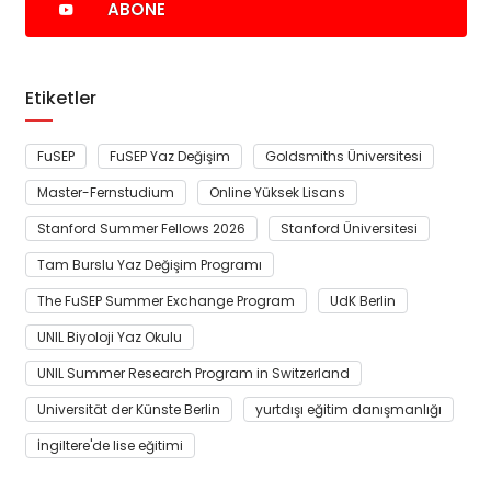
ABONE
Etiketler
FuSEP
FuSEP Yaz Değişim
Goldsmiths Üniversitesi
Master-Fernstudium
Online Yüksek Lisans
Stanford Summer Fellows 2026
Stanford Üniversitesi
Tam Burslu Yaz Değişim Programı
The FuSEP Summer Exchange Program
UdK Berlin
UNIL Biyoloji Yaz Okulu
UNIL Summer Research Program in Switzerland
Universität der Künste Berlin
yurtdışı eğitim danışmanlığı
İngiltere'de lise eğitimi